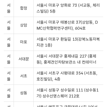
서
서울시 마포구 양화로 73 (서교동, 체리
합정
울
스빌딩) 5층
서
서울시 마포구 매봉산로 37(상암동, D
상암
울
MC산학협력연구센터), 604호
서
서울시 마포구 환일길 13(강북노동자복
마포
울
지관 1층)
서
서울시 서대문구 홍제내길 227 (홍제
서대문
울
동), 홍제견인차량보관소 내 컨테이너
서
서울시 서초구 사평대로 354 (서초동,
서초
울
호진빌딩), 4층
서
서울시 성동구 성수일로 111 (성수동1
성동
울
가) 성수선명스퀘어 212호
서
서울시 영등포구 국회대로44길 10(서