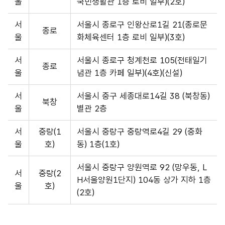
울
국민생활관 1층 로비 일부)(2호)
서
서울시 종로구 인왕산로1길 21(종로문
종로
울
화체육센터 1층 로비 일부)(3호)
서
서울시 종로구 청계천로 105(전태일기
종로
울
념관 1층 카페 일부)(4호)(신설)
서
서울시 중구 세종대로14길 38 (북창동)
북창
울
별관 2층
서
중랑(1
서울시 중랑구 중랑역로4길 29 (중화
울
호)
동) 1층(1호)
서울시 중랑구 양원역로 92 (망우동, L
서
중랑(2
H서울양원1단지) 104동 상가 지하 1층
울
호)
(2호)