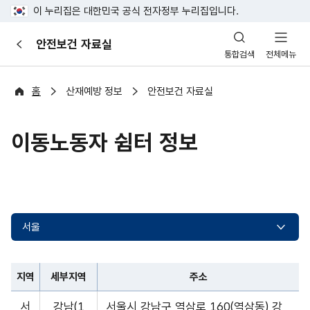
이 누리집은 대한민국 공식 전자정부 누리집입니다.
산
안전보건 자료실
이
업
통합검색
전체메뉴
전
안
전
포
홈
산재예방 정보
안전보건 자료실
털
이동노동자 쉼터 정보
서울
지역
세부지역
주소
지
서
강남(1
서울시 강남구 역삼로 160(역삼동) 강