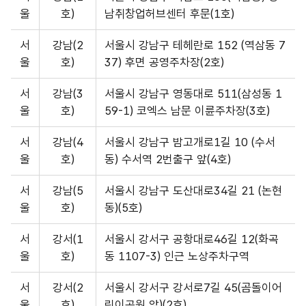
역,
울
호)
남취창업허브센터 후문(1호)
자
치
서
강남(2
서울시 강남구 테헤란로 152 (역삼동 7
단
울
호)
37) 후면 공영주차장(2호)
체,
주
서
강남(3
서울시 강남구 영동대로 511(삼성동 1
소
울
호)
59-1) 코엑스 남문 이륜주차장(3호)
로
서
강남(4
서울시 강남구 밤고개로1길 10 (수서
구
울
호)
동) 수서역 2번출구 앞(4호)
성
된
서
강남(5
서울시 강남구 도산대로34길 21 (논현
서
울
호)
동)(5호)
울
지
서
강서(1
서울시 강서구 공항대로46길 12(화곡
역
울
호)
동 1107-3) 인근 노상주차구역
이
동
서
강서(2
서울시 강서구 강서로7길 45(곰돌이어
노
울
호)
린이공원 앞)(2호)