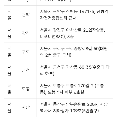
동
자
서
서울시 관악구 신림동 1471-5, 신림역
관악
쉼
울
자전거종합센터 근처
터
정
서
서울시 광진구 아차산로 212(자양동,
광진
보
울
더포디엄830), 3층
목
록
서
서울시 구로구 구로중앙로8길 50(대림
구로
울
역 2번 출구 근처)
서
서울시 금천구 가산동 60-35(수출의 다
금천
울
리 하부)
서
서울시 도봉구 도봉로170길 2 (도봉
도봉
울
동), 도봉역사 하부 6호실
서
서울시 동작구 남부순환로 2089, 사당
사당
울
역사내 지하상가 109호(5번출구)