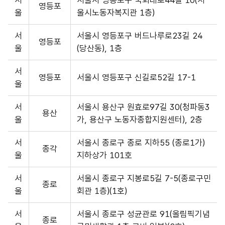
영등포
울
울시노동자복지관 1층)
서
서울시 영등포구 버드나루로23길 24
영등포
울
(당산동), 1층
서
영등포
서울시 영등포구 신길로52길 17-1
울
서
서울시 용산구 원효로97길 30(청파동3
용산
울
가, 용산구 노동자종합지원센터), 2층
서
서울시 종로구 종로 지하55 (종로1가)
종각
울
지하상가 101호
서
서울시 종로구 지봉로5길 7-5(종로구민
종로
울
회관 1층)(1호)
서
서울시 종로구 성균관로 91(올림픽기념
종로