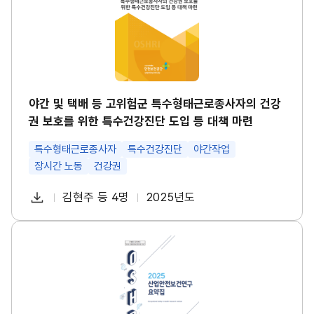
택
경
배
영
등
시
고
스
위
템
험
썸
군
네
특
일
수
야간 및 택배 등 고위험군 특수형태근로종사자의 건강
형
권 보호를 위한 특수건강진단 도입 등 대책 마련
태
근
로
특수형태근로종사자
특수건강진단
야간작업
종
장시간 노동
건강권
사
자
다
의
김현주 등 4명
2025년도
첨
책
연
건
운
강
부
임
도
로
권
파
자
산
보
드
업
호
일
안
를
전
위
보
한
건
특
연