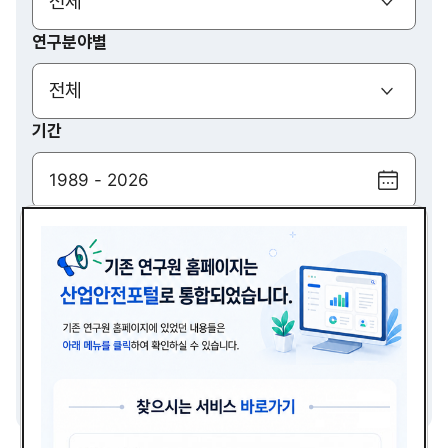
(열기)
전체
연구분야별
(열기)
전체
기간
달
력
검색
보
기
(열기)
전체
검색