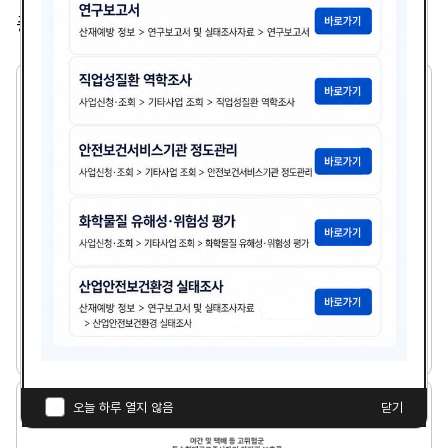
총
2,365
건
2
1
세
기
기
업
의
산
업
보
건
분
21세기 기업의 산업보건분야 여건전망과 안전보건경
야
영시스템
여
건
다
전
김광종
1999년도
첨
책
연
망
운
과
부
임
도
로
안
파
자
야
오늘 하루 열지 않음
닫기
전
드
간
보
일
및
건