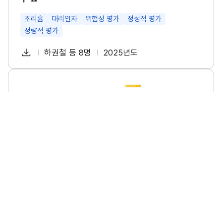
특
성
및
조리흄
대리인자
위험성 평가
정성적 평가
관
정량적 평가
리
방
다
안
하권철 등 8명
2025년도
첨
책
연
연
운
구
부
임
도
로
Ⅱ
파
자
소
썸
드
규
네
일
모
일
사
업
장
의
폭
염
안
전
수
소규모 사업장의 폭염 안전 수칙 이행 실태조사 연구
칙
이
소규모사업장
폭염
안전수칙
이행실태
행
실
태
다
이명진 등 6명
2025년도