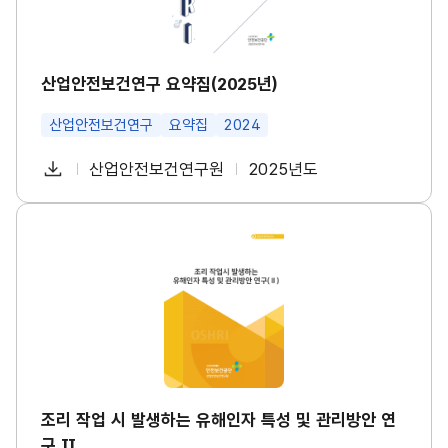
수
구
건
요
강
약
진
집
단
(2
산업안전보건연구 요약집(2025년)
도
0
입
2
등
산업안전보건연구
요약집
2024
5
대
년)
책
썸
다
산업안전보건연구원
2025년도
마
첨
책
연
네
련
운
일
부
임
도
썸
로
네
파
자
조
일
드
리
일
작
업
시
발
생
하
는
유
해
인
조리 작업 시 발생하는 유해인자 특성 및 관리방안 연
자
구 Ⅱ