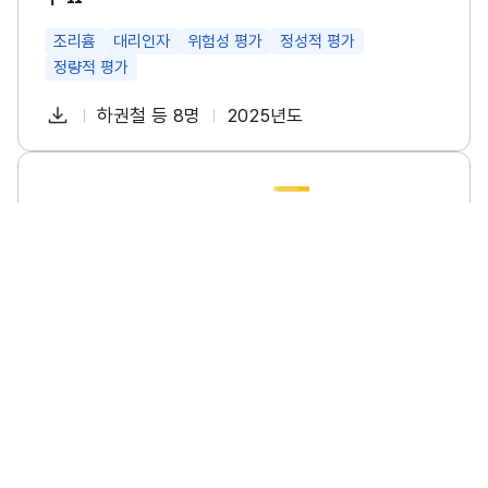
특
성
및
조리흄
대리인자
위험성 평가
정성적 평가
관
정량적 평가
리
방
다
안
하권철 등 8명
2025년도
첨
책
연
연
운
구
부
임
도
로
Ⅱ
파
자
소
썸
드
규
네
일
모
일
사
업
장
의
폭
염
안
전
수
소규모 사업장의 폭염 안전 수칙 이행 실태조사 연구
칙
이
소규모사업장
폭염
안전수칙
이행실태
행
실
태
다
이명진 등 6명
2025년도