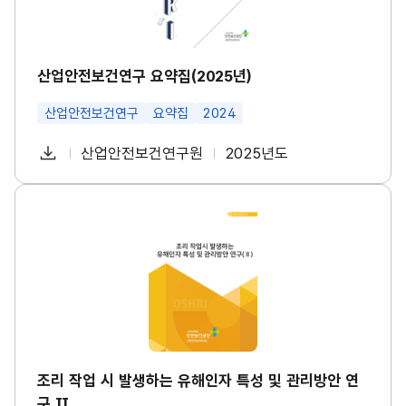
수
구
건
요
강
약
진
집
단
(2
산업안전보건연구 요약집(2025년)
도
0
입
2
등
산업안전보건연구
요약집
2024
5
대
년)
책
썸
다
산업안전보건연구원
2025년도
마
첨
책
연
네
련
운
일
부
임
도
썸
로
네
파
자
조
일
드
리
일
작
업
시
발
생
하
는
유
해
인
조리 작업 시 발생하는 유해인자 특성 및 관리방안 연
자
구 Ⅱ