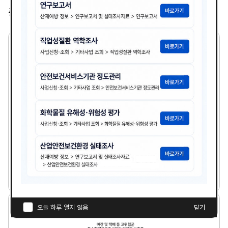
총
2,365
건
2
1
세
기
기
업
의
산
업
보
건
분
21세기 기업의 산업보건분야 여건전망과 안전보건경
야
영시스템
여
건
다
전
김광종
1999년도
첨
책
연
망
운
과
부
임
도
로
안
파
자
야
오늘 하루 열지 않음
닫기
전
드
간
보
일
및
건