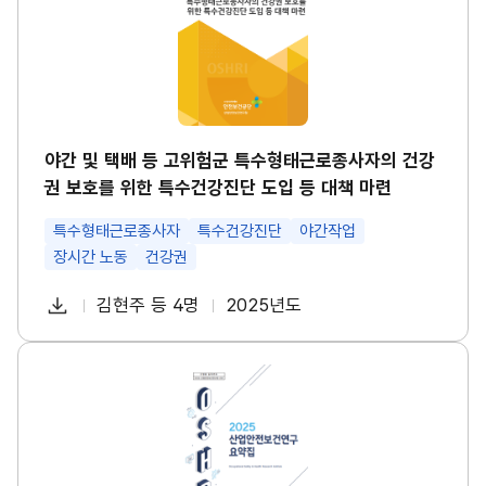
택
경
배
영
등
시
고
스
위
템
험
썸
군
네
특
일
수
야간 및 택배 등 고위험군 특수형태근로종사자의 건강
형
권 보호를 위한 특수건강진단 도입 등 대책 마련
태
근
로
특수형태근로종사자
특수건강진단
야간작업
종
장시간 노동
건강권
사
자
다
의
김현주 등 4명
2025년도
첨
책
연
건
운
강
부
임
도
로
권
파
자
산
보
드
업
호
일
안
를
전
위
보
한
건
특
연