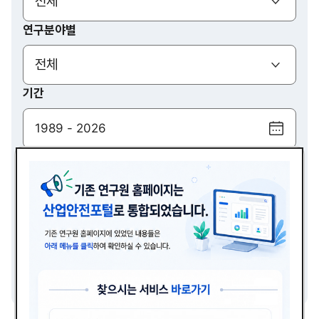
(열기)
전체
연구분야별
(열기)
전체
기간
달
력
검색
보
기
(열기)
전체
검색