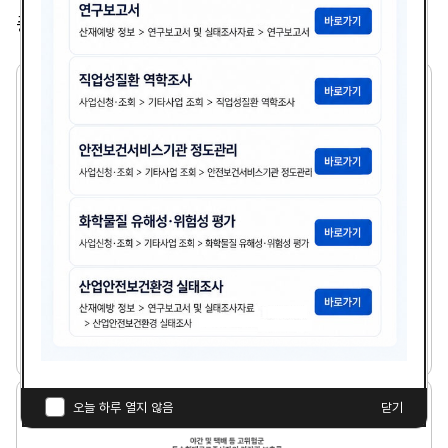
총
2,365
건
2
1
세
기
기
업
의
산
업
보
건
분
21세기 기업의 산업보건분야 여건전망과 안전보건경
야
영시스템
여
건
다
전
김광종
1999년도
첨
책
연
망
운
과
부
임
도
로
안
파
자
야
오늘 하루 열지 않음
닫기
전
드
간
보
일
및
건