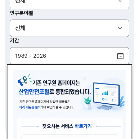
(열기)
전체
연구분야별
(열기)
전체
기간
달
력
검색
보
기
(열기)
전체
검색