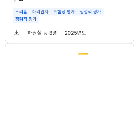
특
성
및
조리흄
대리인자
위험성 평가
정성적 평가
관
정량적 평가
리
방
다
안
하권철 등 8명
2025년도
첨
책
연
연
운
구
부
임
도
로
Ⅱ
파
자
소
썸
드
규
네
일
모
일
사
업
장
의
폭
염
안
전
수
소규모 사업장의 폭염 안전 수칙 이행 실태조사 연구
칙
이
소규모사업장
폭염
안전수칙
이행실태
행
실
태
다
이명진 등 6명
2025년도