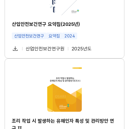
수
구
건
요
강
약
진
집
단
(2
산업안전보건연구 요약집(2025년)
도
0
입
2
등
산업안전보건연구
요약집
2024
5
대
년)
책
썸
다
산업안전보건연구원
2025년도
마
첨
책
연
네
련
운
일
부
임
도
썸
로
네
파
자
조
일
드
리
일
작
업
시
발
생
하
는
유
해
인
조리 작업 시 발생하는 유해인자 특성 및 관리방안 연
자
구 Ⅱ