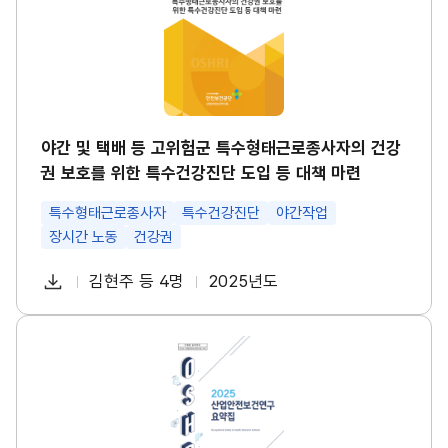
택
경
배
영
등
시
고
스
위
템
험
썸
군
네
특
일
수
야간 및 택배 등 고위험군 특수형태근로종사자의 건강
형
권 보호를 위한 특수건강진단 도입 등 대책 마련
태
근
로
특수형태근로종사자
특수건강진단
야간작업
종
장시간 노동
건강권
사
자
다
의
김현주 등 4명
2025년도
첨
책
연
건
운
강
부
임
도
로
권
파
자
산
보
드
업
호
일
안
를
전
위
보
한
건
특
연