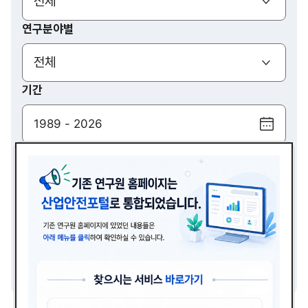
(열기)
전체
연구분야별
(열기)
전체
기간
달
력
검색
보
기
(열기)
전체
검색