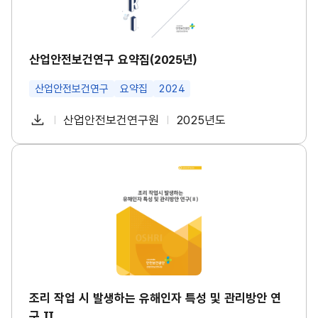
수
구
건
요
강
약
진
집
단
(2
산업안전보건연구 요약집(2025년)
도
0
입
2
등
산업안전보건연구
요약집
2024
5
대
년)
책
썸
다
산업안전보건연구원
2025년도
마
첨
책
연
네
련
운
일
부
임
도
썸
로
네
파
자
조
일
드
리
일
작
업
시
발
생
하
는
유
해
인
조리 작업 시 발생하는 유해인자 특성 및 관리방안 연
자
구 Ⅱ