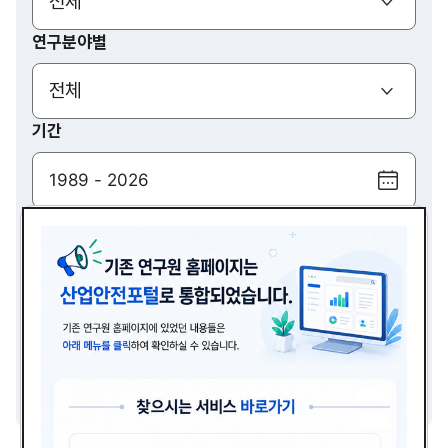
(열기)
전체
연구분야별
(열기)
전체
기간
달
력
검색
보
기
(열기)
전체
검색