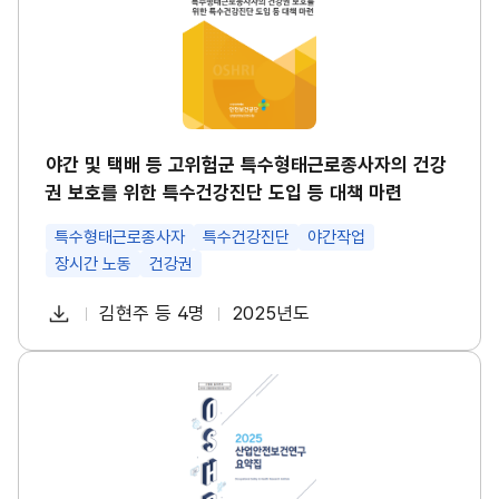
택
경
배
영
등
시
고
스
위
템
험
썸
군
네
특
일
수
야간 및 택배 등 고위험군 특수형태근로종사자의 건강
형
권 보호를 위한 특수건강진단 도입 등 대책 마련
태
근
로
특수형태근로종사자
특수건강진단
야간작업
종
장시간 노동
건강권
사
자
다
의
김현주 등 4명
2025년도
첨
책
연
건
운
강
부
임
도
로
권
파
자
산
보
드
업
호
일
안
를
전
위
보
한
건
특
연