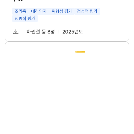
특
성
및
조리흄
대리인자
위험성 평가
정성적 평가
관
정량적 평가
리
방
다
안
하권철 등 8명
2025년도
첨
책
연
연
운
구
부
임
도
로
Ⅱ
파
자
소
썸
드
규
네
일
모
일
사
업
장
의
폭
염
안
전
수
소규모 사업장의 폭염 안전 수칙 이행 실태조사 연구
칙
이
소규모사업장
폭염
안전수칙
이행실태
행
실
태
다
이명진 등 6명
2025년도