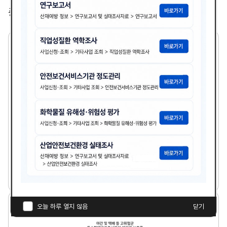
총
2,365
건
2
1
세
기
기
업
의
산
업
보
건
분
21세기 기업의 산업보건분야 여건전망과 안전보건경
야
영시스템
여
건
다
전
김광종
1999년도
첨
책
연
망
운
과
부
임
도
로
안
파
자
야
오늘 하루 열지 않음
닫기
전
드
간
보
일
및
건