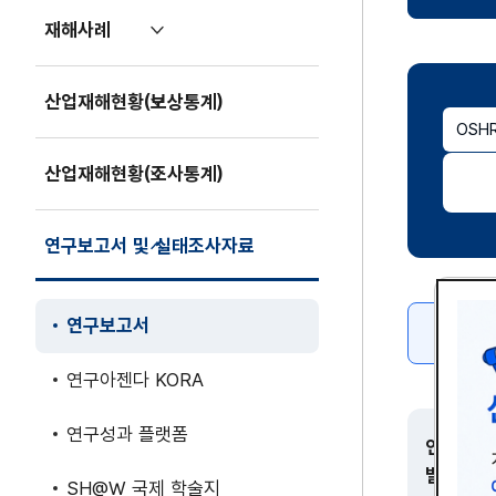
기
재해사례
펼
치
기
산업재해현황(보상통계)
펼
OSH
치
기
산업재해현황(조사통계)
펼
치
기
연구보고서 및 실태조사자료
접
기
연구보고서
(현재
페이지)
연구아젠다 KORA
연구성과 플랫폼
연구주제
별
SH@W 국제 학술지