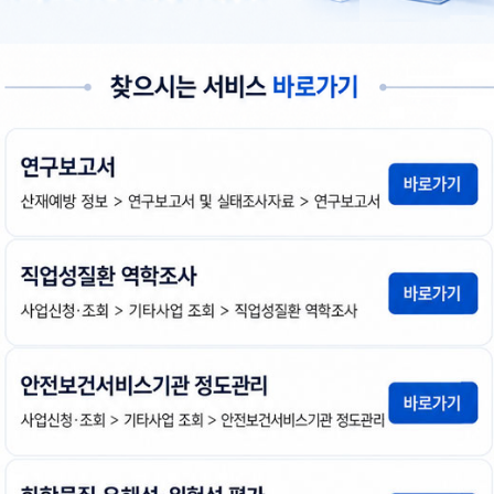
(열기)
전체
건
21세기 기업의 산업보건분야 여건전망과 안전보
다
김광종
1999년도
첨
책
연
운
부
임
도
로
파
자
드