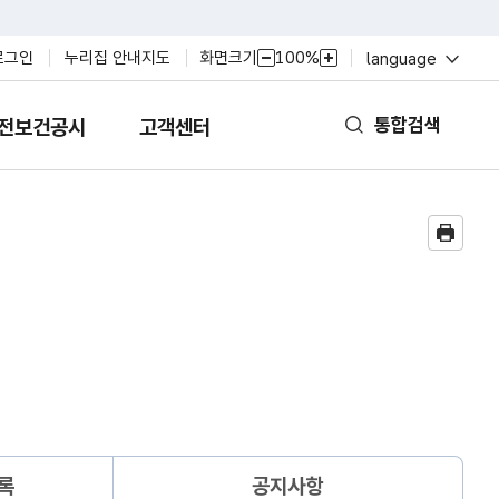
열
화면크기
100%
로그인
누리집 안내지도
language
축
확
기
소
대
통합검색
전보건공시
고객센터
열
기
록
공지사항