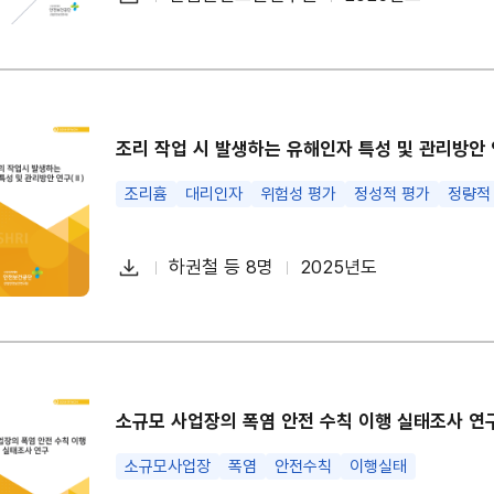
첨
책
연
운
부
임
도
로
파
자
드
일
조리 작업 시 발생하는 유해인자 특성 및 관리방안 
조리흄
대리인자
위험성 평가
정성적 평가
정량적
다
하권철 등 8명
2025년도
첨
책
연
운
부
임
도
로
파
자
드
일
소규모 사업장의 폭염 안전 수칙 이행 실태조사 연
소규모사업장
폭염
안전수칙
이행실태