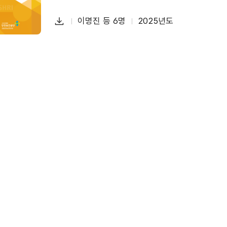
다
이명진 등 6명
2025년도
첨
책
연
운
부
임
도
로
파
자
드
일
폐기물 재활용 공정의 유해금속 분석 및 MSDS 정
물질안전보건자료(MSDS)
유해성 정보자료
유해금속
다
한정희 등 5명
2025년도
첨
책
연
운
부
임
도
로
파
자
드
일
국내 세척작업 실태 분석 및 안전보건 관리방안 마