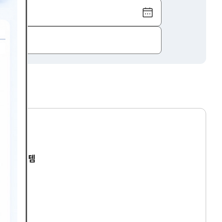
달
력
보
기
건경영시스템