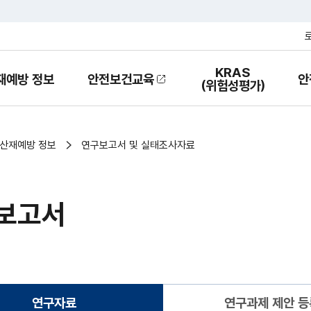
KRAS
재예방 정보
안전보건교육
안
열
(위험성평가)
기
산재예방 정보
연구보고서 및 실태조사자료
보고서
연구자료
연구과제 제안 등
(현재화면)