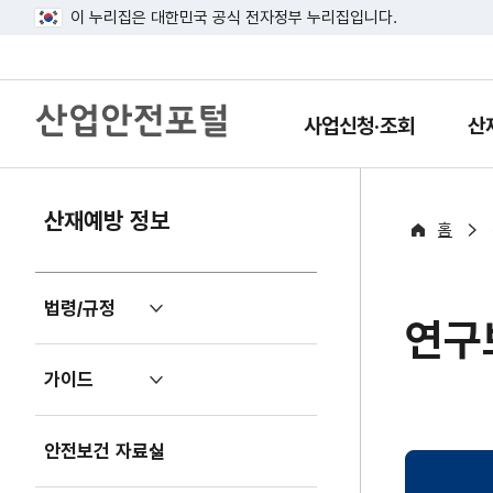
이 누리집은 대한민국 공식 전자정부 누리집입니다.
산
업
사업신청·조회
산
열
열
안
기
기
전
포
털
산재예방 정보
홈
법령/규정
펼
연구
치
기
가이드
펼
치
기
안전보건 자료실
펼
치