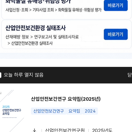
일
야간 및 택배 등 고위험군 특수형태근로종사자의 건
특수형태근로종사자
특수건강진단
야간작업
장시간
다
김현주 등 4명
2025년도
첨
책
연
운
부
임
도
로
오늘 하루 열지 않음
닫
파
자
드
일
산업안전보건연구 요약집(2025년)
산업안전보건연구
요약집
2024
다
산업안전보건연구원
2025년도