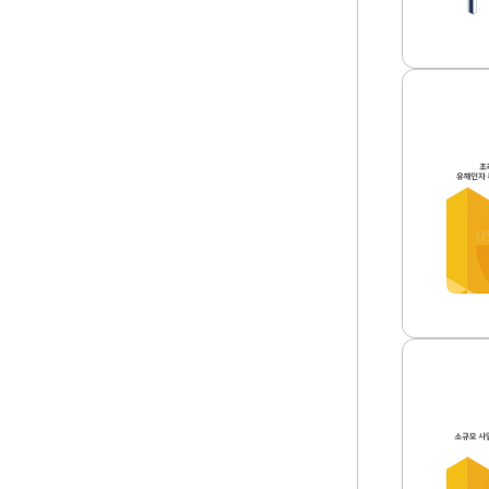
보
약
호
집
를
(2
위
0
한
2
특
5
수
조
년)
건
리
썸
강
작
네
진
업
일
단
시
도
발
입
생
등
하
대
는
책
유
마
해
련
인
썸
자
네
특
일
성
소
및
규
관
모
리
사
방
업
안
장