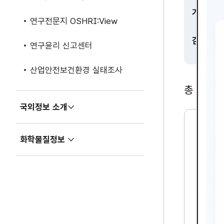
기간
연구전문지 OSHRI:View
검색
연구윤리 신고센터
산업안전보건환경 실태조사
총
2,365
국외정보 소개
펼
치
2
기
화학물질정보
1
펼
세
치
기
기
기
업
의
산
업
보
건