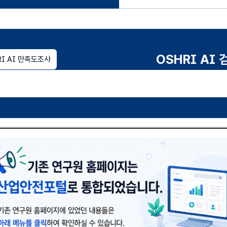
OSHRI AI 
RI AI 만족도조사
연구보고서 상세검
여
닫
기
연구분야
(열기)
전체
별