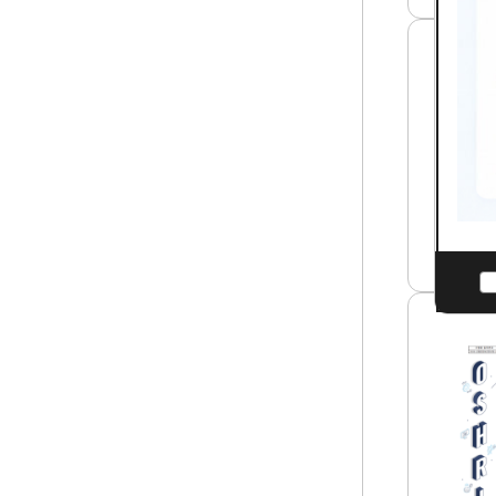
분
야
여
건
야
전
간
망
및
과
택
안
배
전
등
보
고
건
위
경
험
영
군
시
특
스
수
템
형
썸
태
네
근
일
산
로
업
종
안
사
전
자
보
의
건
건
연
강
구
권
요