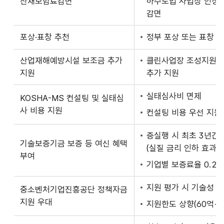
산재보험료감면
하수도업 사업장 인정 
구
감면
분,
혜
포상·표창 추천
정부 포상 또는 표창 
택
내
산업재해예방시설 보조금 추가
클린사업장 조성지원 사
용
지원
추가 지원
항
목
실태심사비 면제
KOSHA-MS 컨설팅 및 실태심
으
사 비용 지원
컨설팅 비용 우선 지원 
로
구
증실행 시 최초 3년간 
기술보증기금 보증 등 여신 혜택
성
(실질 금리 인하 효과)
부여
된
기업별 보증료율 0.2%
위
험
지원 평가 시 기술성 
중소벤처기업진흥공단 정책자금
성
지원 우대
지원한도 상향(60억→1
평
가