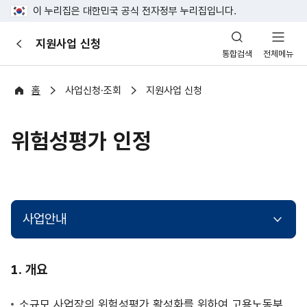
이 누리집은 대한민국 공식 전자정부 누리집입니다.
산
지원사업 신청
이
업
통합검색
전체메뉴
전
안
전
포
홈
사업신청·조회
지원사업 신청
털
위험성평가 인정
사업안내
사
개요
업
안
소규모 사업장의 위험성평가 활성화를 위하여 고용노동부