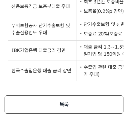
최초 3년간 보증비율 (
인
신용보증기금 보증부대출 우대
보증율(0.2%p 감면)
정
시
단기수출보험 및 신용 한
무역보험공사 단기수출보험 및
혜
수출신용한도 우대
보증료 20%(보증료 3
택
표
대출 금리 1.3∼1.5%
IBK기업은행 대출금리 감면
일기업 당 150억원 이
수출입 관련 대출 금리 
한국수출입은행 대출 금리 감면
가 우대)
목록