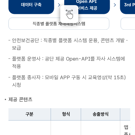
종
별
플
랫
폼
안전보건공단 : 직종별 플랫폼 시스템 운용, 콘텐츠 개발・
재
보급
해
예
플랫폼 운영사 : 공단 제공 Open-API를 자사 시스템에
방
적용
시
플랫폼 종사자 : 모바일 APP 구동 시 교육영상(약 15초)
스
시청
템
데
제공 콘텐츠
이
터
구분
형식
송출방식
구
구
축
앱 
분,
Open
종사자