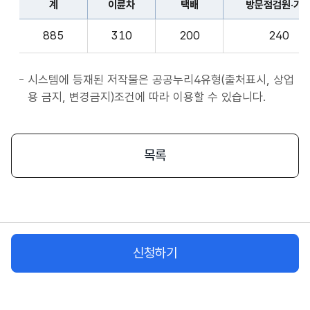
계
이륜차
택배
방문점검원·기
표
종
계,
사
885
310
200
240
이
자
륜
앱
차,
시스템에 등재된 저작물은 공공누리4유형(출처표시, 상업
서
택
용 금지, 변경금지)조건에 따라 이용할 수 있습니다.
비
배,
스
방
시
문
목록
작
점
플
검
랫
원
폼
·
종
기
사
신청하기
사,
자
화
물
차