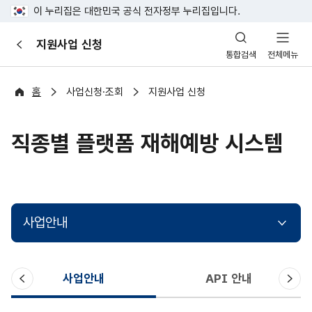
이 누리집은 대한민국 공식 전자정부 누리집입니다.
산
지원사업 신청
이
업
통합검색
전체메뉴
전
안
전
포
홈
사업신청·조회
지원사업 신청
털
직종별 플랫폼 재해예방 시스템
사업안내
이
다
사업안내
API 안내
전
음