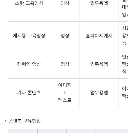
스팟 교육영상
영상
업무용앱
형
API
대책
식,
서
영상
송
비
출
사업장
스
방
게시용 교육영상
영상
홈페이지게시
용으
제
식,
등 
공
내
플
용
안전
랫
으
캠페인 영상
영상
업무용앱
핵심
폼
로
식 
운
구
영
이미지
성
사
이미
기타 콘텐츠
+
업무용앱
된
3rd
핵심
텍스트
제
Party
공
앱
콘
개
콘텐츠 보유현황
텐
발
츠
자