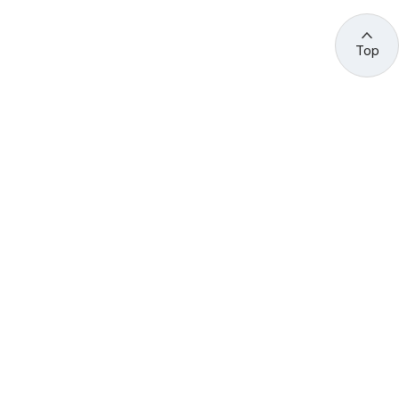
Top
관련 사이트 바로가기
고용노동부/산하기관
정부기관
고
용
노
동
부
산
(44429) 울산광역시 중구 종가로 400 성안동
업
재