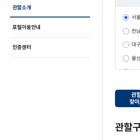
관할소개
(현
서
재
페
포털이용안내
전
이
지)
대
인증센터
울
강
전
관
제
찾아
관
관할
할
지
역