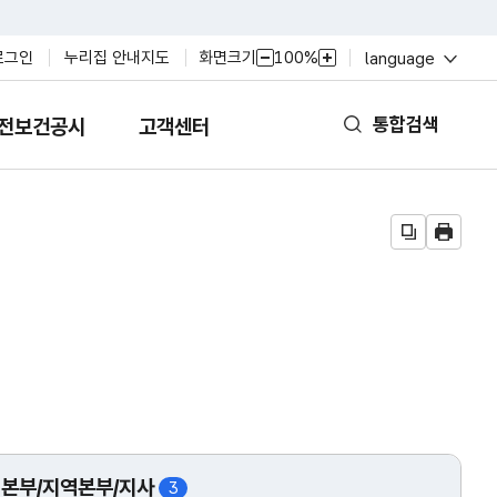
열
화면크기
100%
로그인
누리집 안내지도
language
축
확
기
소
대
통합검색
전보건공시
고객센터
열
기
본부/지역본부/지사
3