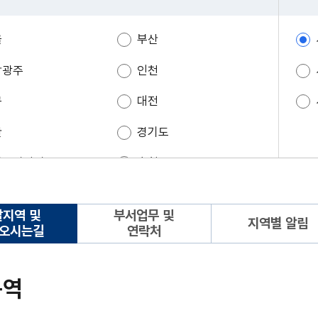
울
부산
남광주
인천
구
대전
산
경기도
원특별자치도
충청도
라북도
경상도
할지역 및
부서업무 및
지역별 알림
주특별자치도
오시는길
연락처
구역