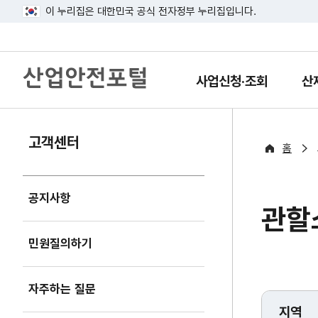
이 누리집은 대한민국 공식 전자정부 누리집입니다.
산
업
사업신청·조회
산
열
열
안
기
기
전
포
털
고객센터
홈
공지사항
관할
민원질의하기
자주하는 질문
지역