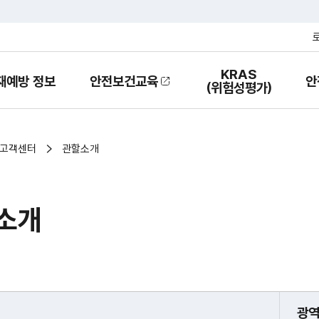
KRAS
재예방 정보
안전보건교육
안
열
(위험성평가)
기
고객센터
관할소개
소개
광역