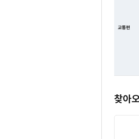
소,
대
표
전
교통편
화,
부
서,
교
통
편
찾아오