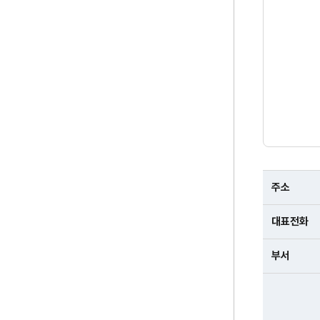
찾
주소
아
오
대표전화
시
는
부서
길
-
주